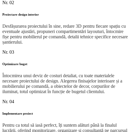
Nr. 02
Proiectare design interior
Desfășurarea proiectului în sine, redare 3D pentru fiecare spațiu cu
eventuale ajustări, propuneri compartimentări layouturi, întocmire
fișe pentru mobilierul pe comandă, detalii tehnice specifice necesare
șantierului.
Nr. 03
Optimizare buget
Întocmirea unui deviz de costuri detaliat, cu toate materialele
necesare proiectului de design. Alegerea finisajelor interioare și a
mobilierului pe comandă, a obiectelor de decor, corpurilor de
iluminat, totul optimizat în funcție de bugetul clientului.
Nr. 04
Implementare proiect
Pentru ca totul să iasă perfect, îți suntem alături până la finalul
lucrării, oferind monitorizare, organizare și consultanță pe parcursul