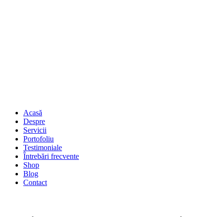
Acasă
Despre
Servicii
Portofoliu
Testimoniale
Întrebări frecvente
Shop
Blog
Contact