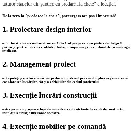
tuturor etapelor din șantier, cu predare „la cheie” a locației.
De la zero la "predarea la cheie", parcurgem toți pașii împreună!
1. Proiectare design interior
– Dorim să aducem ordine și coerență fiecărui pas pe care un proiect de design îl
parcurge pentru a deveni realitate. Realizăm împreună proiecte durabile cu un design
inteligent.
2. Management proiect
– Ne puteți preda locația iar noi preluăm tot stresul pe care îl implică organizarea și
coordonarea lucrărilor, cât și a achizițiilor din cadrul șantierului.
3. Execuție lucrări construcții
– Acoperim cu propria echipă de muncitori calificați toate lucrările de construcții,
instalații și finisaje interioare necesare.
4. Execuție mobilier pe comandă