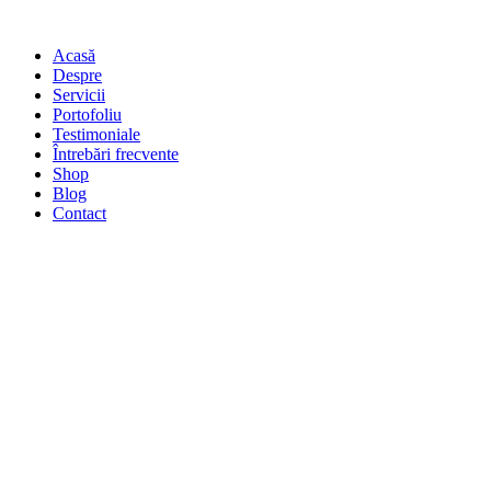
Acasă
Despre
Servicii
Portofoliu
Testimoniale
Întrebări frecvente
Shop
Blog
Contact