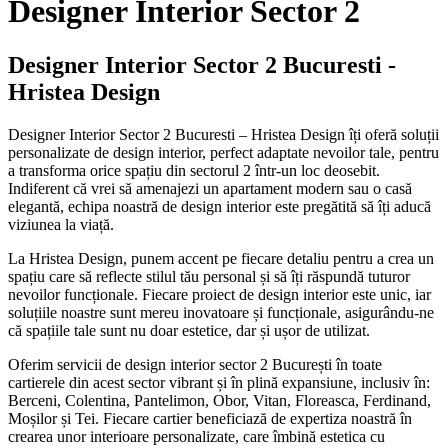
Designer Interior Sector 2
Designer Interior Sector 2 Bucuresti -
Hristea Design
Designer Interior Sector 2 Bucuresti – Hristea Design îți oferă soluții
personalizate de design interior, perfect adaptate nevoilor tale, pentru
a transforma orice spațiu din sectorul 2 într-un loc deosebit.
Indiferent că vrei să amenajezi un apartament modern sau o casă
elegantă, echipa noastră de design interior este pregătită să îți aducă
viziunea la viață.
La Hristea Design, punem accent pe fiecare detaliu pentru a crea un
spațiu care să reflecte stilul tău personal și să îți răspundă tuturor
nevoilor funcționale. Fiecare proiect de design interior este unic, iar
soluțiile noastre sunt mereu inovatoare și funcționale, asigurându-ne
că spațiile tale sunt nu doar estetice, dar și ușor de utilizat.
Oferim servicii de design interior sector 2 București în toate
cartierele din acest sector vibrant și în plină expansiune, inclusiv în:
Berceni, Colentina, Pantelimon, Obor, Vitan, Floreasca, Ferdinand,
Moșilor și Tei. Fiecare cartier beneficiază de expertiza noastră în
crearea unor interioare personalizate, care îmbină estetica cu