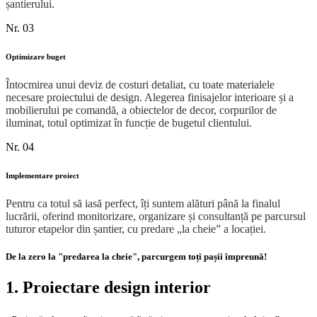
șantierului.
Nr. 03
Optimizare buget
Întocmirea unui deviz de costuri detaliat, cu toate materialele
necesare proiectului de design. Alegerea finisajelor interioare și a
mobilierului pe comandă, a obiectelor de decor, corpurilor de
iluminat, totul optimizat în funcție de bugetul clientului.
Nr. 04
Implementare proiect
Pentru ca totul să iasă perfect, îți suntem alături până la finalul
lucrării, oferind monitorizare, organizare și consultanță pe parcursul
tuturor etapelor din șantier, cu predare „la cheie” a locației.
De la zero la "predarea la cheie", parcurgem toți pașii împreună!
1. Proiectare design interior