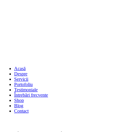
Acasă
Despre
Servicii
Portofoliu
Testimoniale
Întrebări frecvente
Shop
Blog
Contact