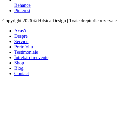
Bēhance
Pinterest
Copyright 2026 © Hristea Design | Toate drepturile rezervate.
Acasă
Despre
Servicii
Portofoliu
Testimoniale
Întrebări frecvente
Shop
Blog
Contact