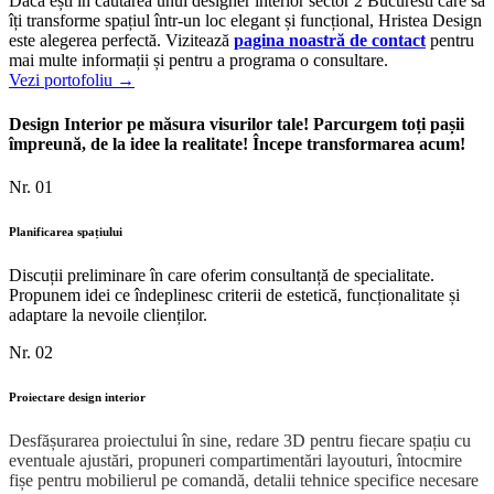
Dacă ești în căutarea unui designer interior sector 2 Bucuresti care să
îți transforme spațiul într-un loc elegant și funcțional, Hristea Design
este alegerea perfectă. Vizitează
pagina noastră de contact
pentru
mai multe informații și pentru a programa o consultare.
Vezi portofoliu →
Design Interior pe măsura visurilor tale! Parcurgem toți pașii
împreună, de la idee la realitate! Începe transformarea acum!
Nr. 01
Planificarea spațiului
Discuții preliminare în care oferim consultanță de specialitate.
Propunem idei ce îndeplinesc criterii de estetică, funcționalitate și
adaptare la nevoile clienților.
Nr. 02
Proiectare design interior
Desfășurarea proiectului în sine, redare 3D pentru fiecare spațiu cu
eventuale ajustări, propuneri compartimentări layouturi, întocmire
fișe pentru mobilierul pe comandă, detalii tehnice specifice necesare