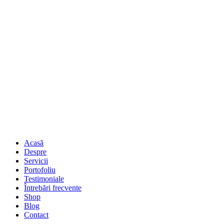
Acasă
Despre
Servicii
Portofoliu
Testimoniale
Întrebări frecvente
Shop
Blog
Contact