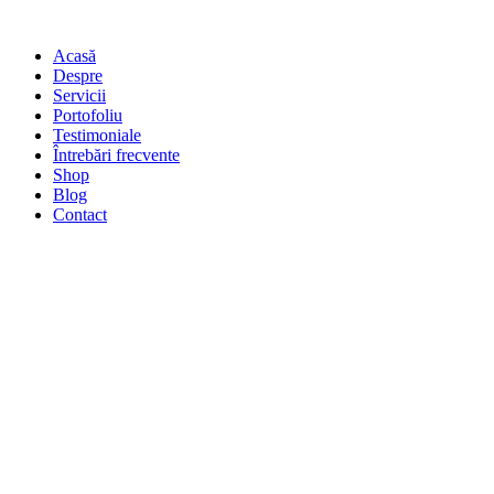
Acasă
Despre
Servicii
Portofoliu
Testimoniale
Întrebări frecvente
Shop
Blog
Contact