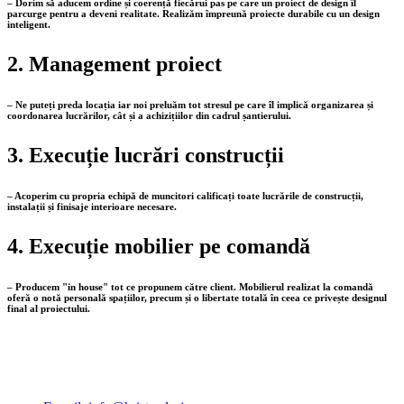
– Dorim să aducem ordine și coerență fiecărui pas pe care un proiect de design îl
parcurge pentru a deveni realitate. Realizăm împreună proiecte durabile cu un design
inteligent.
2. Management proiect
– Ne puteți preda locația iar noi preluăm tot stresul pe care îl implică organizarea și
coordonarea lucrărilor, cât și a achizițiilor din cadrul șantierului.
3. Execuție lucrări construcții
– Acoperim cu propria echipă de muncitori calificați toate lucrările de construcții,
instalații și finisaje interioare necesare.
4. Execuție mobilier pe comandă
– Producem "in house" tot ce propunem către client. Mobilierul realizat la comandă
oferă o notă personală spațiilor, precum și o libertate totală în ceea ce privește designul
final al proiectului.